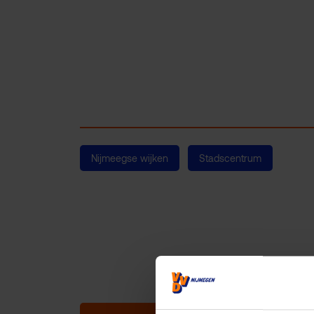
Nijmeegse wijken
Stadscentrum