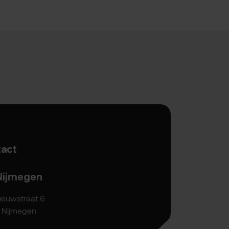
act
Nijmegen
ieuwstraat 6
P Nijmegen