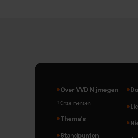
Over VVD Nijmegen
Do
Onze mensen
Li
Thema's
Ni
Standpunten