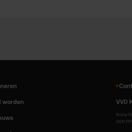
neren
Cont
d worden
VVD 
Korte N
euws
6511 P