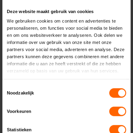
Pleidooi voor economisch
Deze website maakt gebruik van cookies
verstandig groenbeleid
We gebruiken cookies om content en advertenties te
personaliseren, om functies voor social media te bieden
De Nijmeegse VVD staat voor een welvarend Nijmegen
en om ons websiteverkeer te analyseren. Ook delen we
waar ondernemers kunnen floreren. Dit goedbedoelde
informatie over uw gebruik van onze site met onze
beleid draagt daar niet aan bij. De ecologische
partners voor social media, adverteren en analyse. Deze
maatregelen schaden de economische ontwikkeling die
partners kunnen deze gegevens combineren met andere
nodig is om ook op lange termijn een fijne welvarende,
informatie die u aan ze heeft verstrekt of die ze hebben
groene stad te zijn. In de bijlagen vindt u de voorstellen van
verzameld op basis van uw gebruik van hun services.
PvdD en GroenLinks, die de kern vormen van deze kwestie.
Laten we de kracht van Nijmegen als een stad waar
groene innovatie en economische groei elkaar versterken
Toestemmingsselectie
niet onderschatten door een te eenzijdige focus op groene
Noodzakelijk
maatregelen. Een gezonde economie is tenslotte de beste
voedingsbodem voor duurzame ontwikkeling.
Voorkeuren
Statistieken