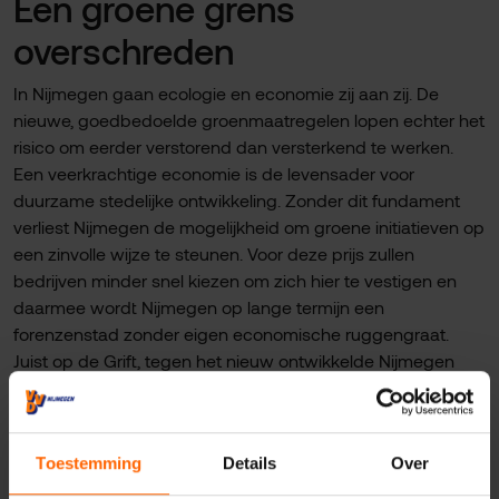
Een groene grens
overschreden
In Nijmegen gaan ecologie en economie zij aan zij. De
nieuwe, goedbedoelde groenmaatregelen lopen echter het
risico om eerder verstorend dan versterkend te werken.
Een veerkrachtige economie is de levensader voor
duurzame stedelijke ontwikkeling. Zonder dit fundament
verliest Nijmegen de mogelijkheid om groene initiatieven op
een zinvolle wijze te steunen. Voor deze prijs zullen
bedrijven minder snel kiezen om zich hier te vestigen en
daarmee wordt Nijmegen op lange termijn een
forenzenstad zonder eigen economische ruggengraat.
Juist op de Grift, tegen het nieuw ontwikkelde Nijmegen
Noord aan, is dit een gemiste kans: we willen dat mensen
dichtbij huis kunnen werken. Dit scheelt
vervoersbewegingen en versterkt de aantrekkelijkheid van
Toestemming
Details
Over
dit deel van Nijmegen.