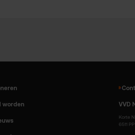
neren
Cont
d worden
VVD 
Korte N
euws
6511 P