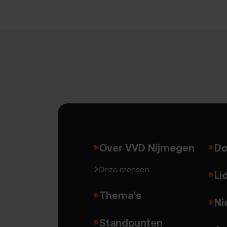
Over VVD Nijmegen
Do
Onze mensen
Li
Thema's
Ni
Standpunten