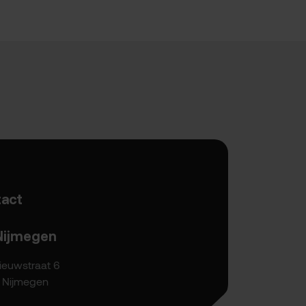
act
Nijmegen
ieuwstraat 6
P Nijmegen