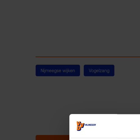
Nijmeegse wijken
Vogelzang