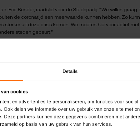
n. Eric Bender, raadslid voor de Stadspartij: “We willen graag 
 buiten de coronatijd een meerwaarde kunnen hebben. Zo kun
 sterker uit deze crisis komen. We moeten hiervoor actief met
andere steden gebeurt.”
Details
 van cookies
ent en advertenties te personaliseren, om functies voor social
. Ook delen we informatie over uw gebruik van onze site met on
e. Deze partners kunnen deze gegevens combineren met andere i
erzameld op basis van uw gebruik van hun services.