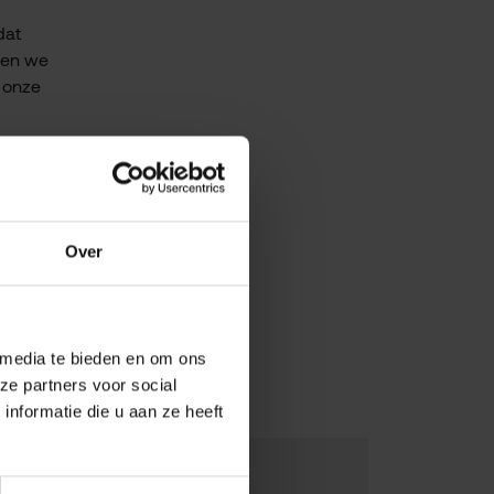
dat
nen we
 onze
Over
 media te bieden en om ons
ze partners voor social
nformatie die u aan ze heeft