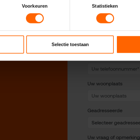
Uw naam*
Voorkeuren
Statistieken
 VVD
Uw e-mailadres*
Selectie toestaan
Uw telefoonnummer*
Uw woonplaats
Geadresseerde
Uw vraag of opmerking