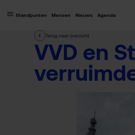
Standpunten
Mensen
Nieuws
Agenda
Terug naar overzicht
VVD en St
verruimd