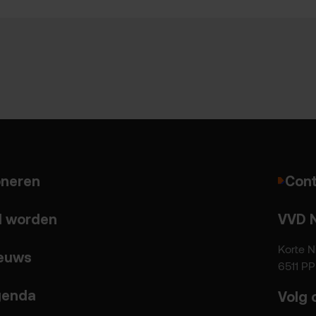
neren
Cont
d worden
VVD 
Korte N
euws
6511 P
enda
Volg 