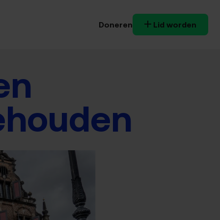
Doneren
Lid worden
en
behouden