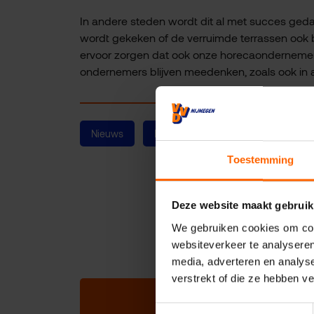
In andere steden wordt dit al met succes gedaa
wordt gekeken of de verruimde terrassen ook
ervoor zorgen dat ook onze horecaondernemers
ondernemers blijven meedenken, zoals ook in 
Nieuws
Nijmegen
Ondernemers
Toestemming
Deze website maakt gebruik
We gebruiken cookies om cont
websiteverkeer te analyseren
media, adverteren en analys
verstrekt of die ze hebben v
Toestemmingsselectie