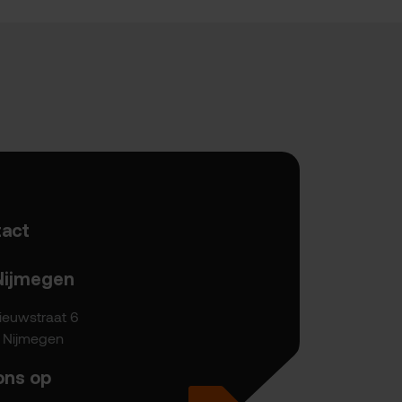
act
Nijmegen
ieuwstraat 6
P Nijmegen
ons op