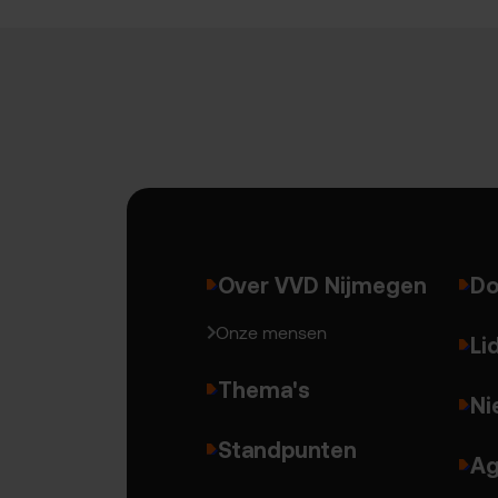
Over VVD Nijmegen
Do
Onze mensen
Li
Thema's
Ni
Standpunten
Ag