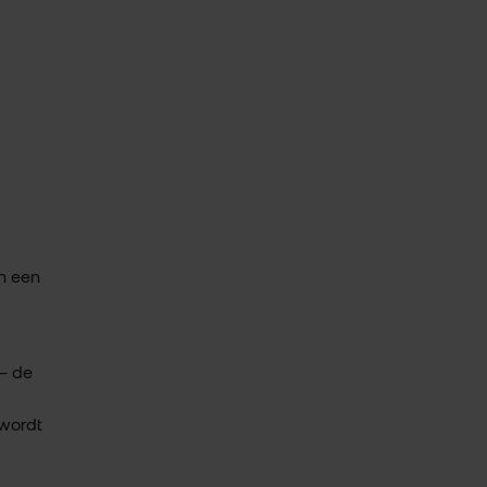
n een
 – de
 wordt