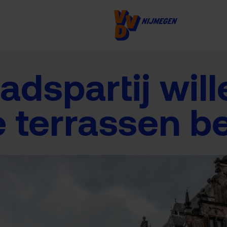
adspartij will
e terrassen 