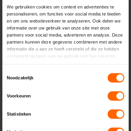
We gebruiken cookies om content en advertenties te
Binnenstad
Nijmeegse wijken
personaliseren, om functies voor social media te bieden
Bereikbaarheid & parkeren
VVD Nijmegen
en om ons websiteverkeer te analyseren. Ook delen we
informatie over uw gebruik van onze site met onze
Nieuws
Algemeen
partners voor social media, adverteren en analyse. Deze
partners kunnen deze gegevens combineren met andere
informatie die u aan ze heeft verstrekt of die ze hebben
verzameld op basis van uw gebruik van hun services.
Toestemmingsselectie
Noodzakelijk
Contact met VVD
Voorkeuren
Nijmegen
Statistieken