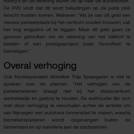
hobby's en de rekening sturen ze op naar de autobezitter."
De VVD vindt dat dit soort belastingen op de juiste plek
terecht moeten komen. Walraven: "Als ze van dit geld een
nieuwe parkeerplaats bij het centrum zouden bouwen, valt
het nog enigszins uit te leggen. Maar dit geld gaan ze
gewoon gebruiken om de rekening van het Valkhof te
betalen of een prestigeproject zoals 'Grondfest' te
bekostigen."
Overal verhoging
Ook fractiespecialist Mobiliteit Thijs Spaargaren is niet te
spreken over de plannen. "Het verhogen van de
parkeertarieven draagt niet bij het stadscentrum
aantrekkelijk en gastvrij te houden. De wethouder lijkt zich
met deze verhoging te verschuilen achter de ambitie om
van Nijmegen een autoluwe binnenstad te maken, waarbij
bezoekersparkeren wordt opgevangen buiten de
binnenstad en op transferia aan de stadsranden.