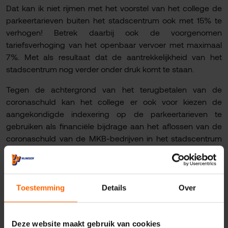
Dat kan ik niet rijmen met het voorstel van het college de
parkeertarieven buiten het stadscentrum ook met 15% te
verhogen! Betrek daarbij ook de voorgenomen
tariefsverhoging van het openbaar vervoer met maximaal
7%. Met als resultaat dat de aantrekkelijkheid van het
stadscentrum nog verder onder druk komt te staan.
Tegen de achtergrond van het terugbetalen van de
coronaschuld kan het college er ook voor kiezen de
aangekondigde indexering op de parkeertarieven te
gebruiken als financiële bijdrage aan het aflossen van de
coronaschuld van de MKB-bedrijven in het stadscentrum
i.p.v. het financieren van prestigeprojecten."
Tijdens de aanstaande begrotingsbehandeling zal de
Nijmeegse VVD voorstellen indienen tegen deze
Toestemming
Details
Over
tariefverhoging.
Deze website maakt gebruik van cookies