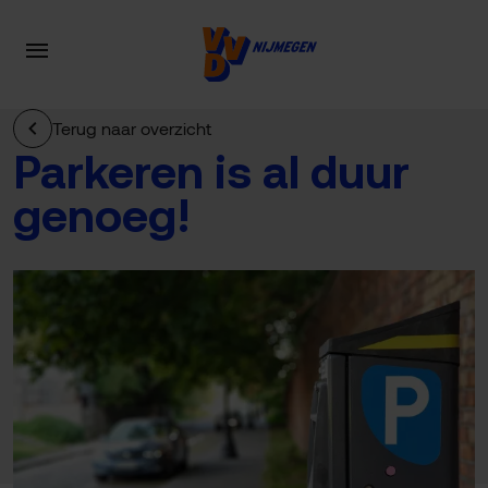
Terug naar overzicht
Parkeren is al duur
genoeg!