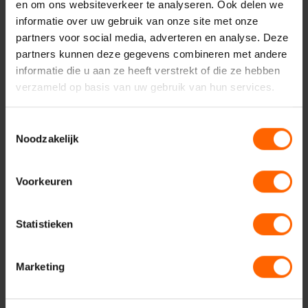
en om ons websiteverkeer te analyseren. Ook delen we
informatie over uw gebruik van onze site met onze
partners voor social media, adverteren en analyse. Deze
partners kunnen deze gegevens combineren met andere
informatie die u aan ze heeft verstrekt of die ze hebben
verzameld op basis van uw gebruik van hun services.
Toestemmingsselectie
Contact met VVD
Noodzakelijk
Nijmegen
Voorkeuren
Statistieken
Uw naam*
Marketing
Uw e-mailadres*