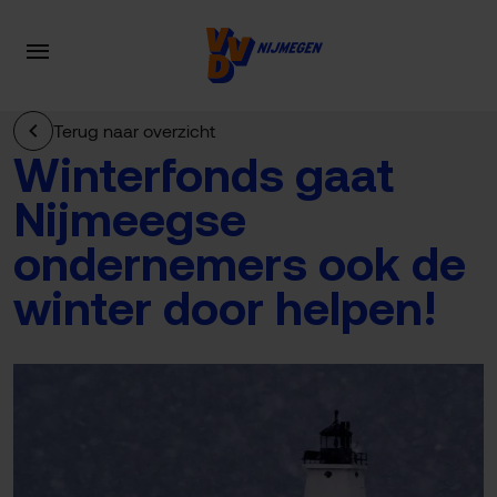
Terug naar overzicht
Winterfonds gaat
Nijmeegse
ondernemers ook de
winter door helpen!