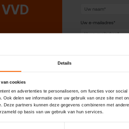
 VVD
Uw e-mailadres*
Uw telefoonnummer*
Details
Uw woonplaats
 van cookies
ent en advertenties te personaliseren, om functies voor social
Geadresseerde
. Ook delen we informatie over uw gebruik van onze site met on
e. Deze partners kunnen deze gegevens combineren met andere i
erzameld op basis van uw gebruik van hun services.
Uw vraag of opmerking