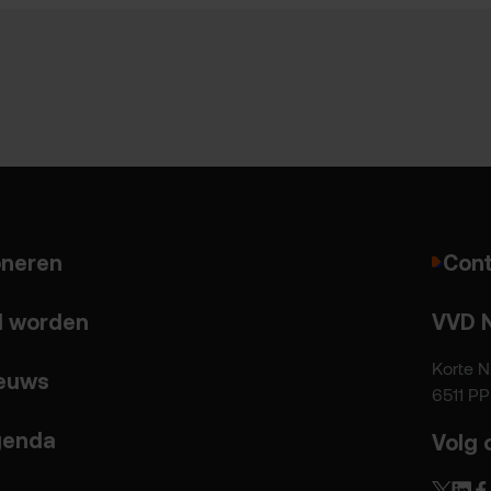
neren
Cont
d worden
VVD 
Korte N
euws
6511 P
enda
Volg 