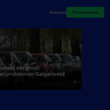
Doneren
Lid worden
 beleid vergroot
erproblemen Galgenveld