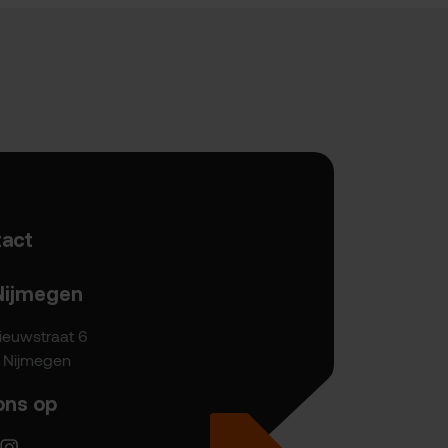
act
Nijmegen
ieuwstraat 6
P Nijmegen
ons op