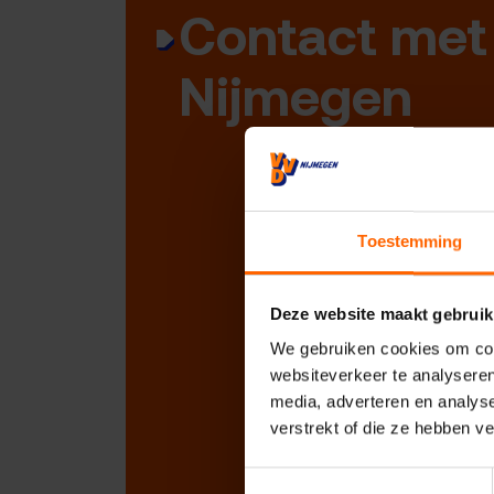
Contact met
Nijmegen
Toestemming
Deze website maakt gebruik
We gebruiken cookies om cont
websiteverkeer te analyseren
media, adverteren en analys
verstrekt of die ze hebben v
Toestemmingsselectie