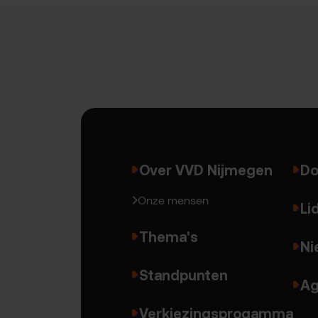
Over VVD Nijmegen
Do
Onze mensen
Li
Thema's
Ni
Standpunten
Ag
Verkiezingsprogamma