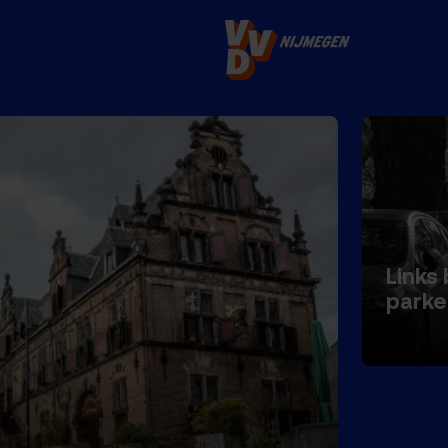
rpen
Links
parke