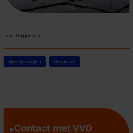
Tekst Galgenveld
Nijmeegse wijken
Galgenveld
Contact met VVD