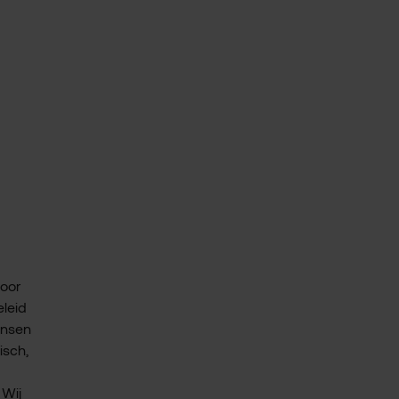
voor
eleid
ensen
isch,
 Wij