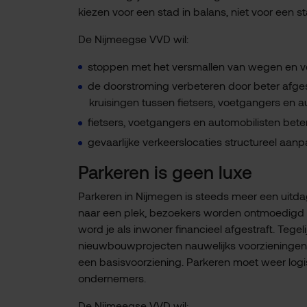
kiezen voor een stad in balans, niet voor een sta
De Nijmeegse VVD wil:
stoppen met het versmallen van wegen en ver
de doorstroming verbeteren door beter afges
kruisingen tussen fietsers, voetgangers en au
fietsers, voetgangers en automobilisten beter
gevaarlijke verkeerslocaties structureel aan
Parkeren is geen luxe
Parkeren in Nijmegen is steeds meer een uitd
naar een plek, bezoekers worden ontmoedigd 
word je als inwoner financieel afgestraft. Tegel
nieuwbouwprojecten nauwelijks voorzieningen g
een basisvoorziening. Parkeren moet weer logis
ondernemers.
De Nijmeegse VVD wil: