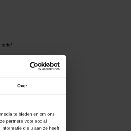
tarief
 plaats
Over
n.
pt om
 media te bieden en om ons
ijf
ze partners voor social
baar
nformatie die u aan ze heeft