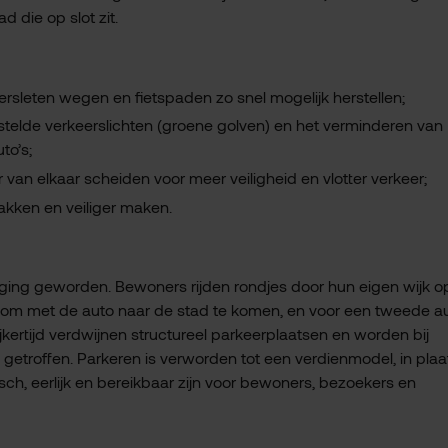
d die op slot zit.
sleten wegen en fietspaden zo snel mogelijk herstellen;
telde verkeerslichten (groene golven) en het verminderen van
to’s;
 van elkaar scheiden voor meer veiligheid en vlotter verkeer;
pakken en veiliger maken.
aging geworden. Bewoners rijden rondjes door hun eigen wijk o
om met de auto naar de stad te komen, en voor een tweede a
ijkertijd verdwijnen structureel parkeerplaatsen en worden bij
etroffen. Parkeren is verworden tot een verdienmodel, in plaa
ch, eerlijk en bereikbaar zijn voor bewoners, bezoekers en