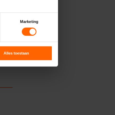
delijke
en wie
Marketing
r het
Alles toestaan
n;