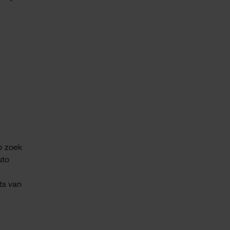
p zoek
uto
ts van