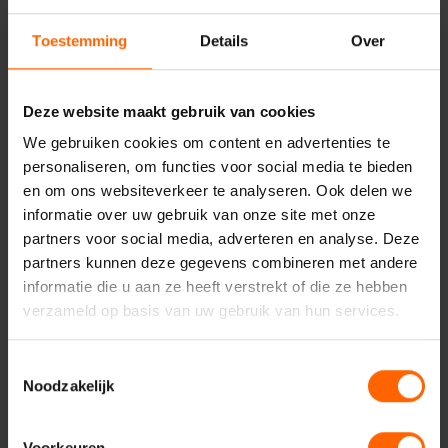
en minder bereikbaar:
nijmeegse-vvd-coalitieakkoord-
Toestemming
Details
Over
nijmegen-duurder-minder-bereikbaar
Nijmegen moet bereikbaar blijven voor bewoners,
bezoekers en ondernemers:
nijmegen-bereikbaar-
Deze website maakt gebruik van cookies
bewoners-bezoekers-ondernemers
We gebruiken cookies om content en advertenties te
Een schoon en veilig Nijmegen vraagt om zichtbaar
personaliseren, om functies voor social media te bieden
onderhoud en handhaving:
schoon-veilig-nijmegen-
en om ons websiteverkeer te analyseren. Ook delen we
onderhoud-handhaving
informatie over uw gebruik van onze site met onze
partners voor social media, adverteren en analyse. Deze
partners kunnen deze gegevens combineren met andere
Nieuws
Nijmegen
Parkeren
Niek Kraut
informatie die u aan ze heeft verstrekt of die ze hebben
verzameld op basis van uw gebruik van hun services.
Ondernemers
Bereikbaarheid & parkeren
Toestemmingsselectie
Noodzakelijk
Voorkeuren