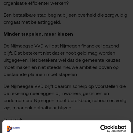
organisatie efficiënter werken?
Een betaalbare stad begint bij een overheid die zorgvuldig
omgaat met belastinggeld.
Minder stapelen, meer kiezen
De Nijmeegse VVD wil dat Nijmegen financieel gezond
blijft. Dat betekent niet dat er nooit geld mag worden
uitgegeven. Het betekent wel dat de gemeente keuzes
moet maken en niet steeds nieuwe ambities boven op
bestaande plannen moet stapelen.
De Nijmeegse VVD blijft daarom scherp op voorstellen die
de rekening neerleggen bij inwoners, gezinnen en
ondernemers. Nijmegen moet bereikbaar, schoon en veilig
zijn, maar ook betaalbaar blijven.
Lees ook:
Nijmeegse VVD: coalitieakkoord maakt Nijmegen duurder