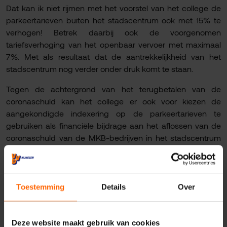
Dat kan ik niet rijmen met het voorstel van het college de
parkeertarieven buiten het stadscentrum ook met 15% te
verhogen! Betrek daarbij ook de voorgenomen
tariefsverhoging van het openbaar vervoer met maximaal
7%. Met als resultaat dat de aantrekkelijkheid van het
stadscentrum nog verder onder druk komt te staan.
Tegen de achtergrond van het terugbetalen van de
coronaschuld kan het college er ook voor kiezen de
aangekondigde indexering op de parkeertarieven te
gebruiken als financiële bijdrage aan het aflossen van de
coronaschuld van de MKB-bedrijven in het stadscentrum
i.p.v. het financieren van prestigeprojecten."
Tijdens de aanstaande begrotingsbehandeling zal de
Nijmeegse VVD voorstellen indienen tegen deze
Toestemming
Details
Over
tariefverhoging.
Deze website maakt gebruik van cookies