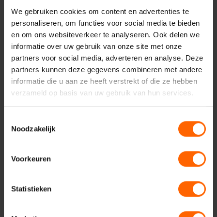
We gebruiken cookies om content en advertenties te
Binnenstad
Nijmeegse wijken
personaliseren, om functies voor social media te bieden
Bereikbaarheid & parkeren
VVD Nijmegen
en om ons websiteverkeer te analyseren. Ook delen we
informatie over uw gebruik van onze site met onze
Nieuws
Algemeen
partners voor social media, adverteren en analyse. Deze
partners kunnen deze gegevens combineren met andere
informatie die u aan ze heeft verstrekt of die ze hebben
verzameld op basis van uw gebruik van hun services.
Toestemmingsselectie
Noodzakelijk
Contact met VVD
Voorkeuren
Nijmegen
Statistieken