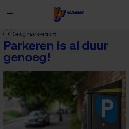
Terug naar overzicht
Parkeren is al duur
genoeg!