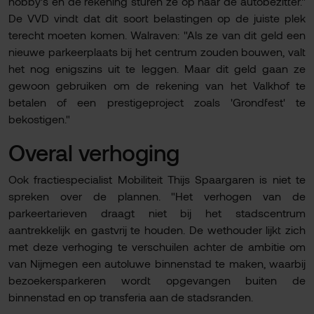
hobby's en de rekening sturen ze op naar de autobezitter."
De VVD vindt dat dit soort belastingen op de juiste plek
terecht moeten komen. Walraven: "Als ze van dit geld een
nieuwe parkeerplaats bij het centrum zouden bouwen, valt
het nog enigszins uit te leggen. Maar dit geld gaan ze
gewoon gebruiken om de rekening van het Valkhof te
betalen of een prestigeproject zoals 'Grondfest' te
bekostigen."
Overal verhoging
Ook fractiespecialist Mobiliteit Thijs Spaargaren is niet te
spreken over de plannen. "Het verhogen van de
parkeertarieven draagt niet bij het stadscentrum
aantrekkelijk en gastvrij te houden. De wethouder lijkt zich
met deze verhoging te verschuilen achter de ambitie om
van Nijmegen een autoluwe binnenstad te maken, waarbij
bezoekersparkeren wordt opgevangen buiten de
binnenstad en op transferia aan de stadsranden.