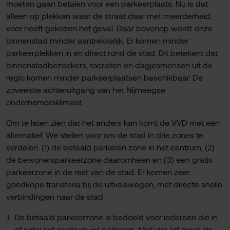
moeten gaan betalen voor een parkeerplaats. Nu is dat
alleen op plekken waar de straat daar met meerderheid
voor heeft gekozen het geval. Daar bovenop wordt onze
binnenstad minder aantrekkelijk. Er komen minder
parkeerplekken in en direct rond de stad. Dit betekent dat
binnenstadbezoekers, toeristen en dagjesmensen uit de
regio komen minder parkeerplaatsen beschikbaar. De
zoveelste achteruitgang van het Nijmeegse
ondernemersklimaat.
Om te laten zien dat het anders kan komt de VVD met een
alternatief. We stellen voor om de stad in drie zones te
verdelen. (1) de betaald parkeren zone in het centrum, (2)
de bewonersparkeerzone daaromheen en (3) een gratis
parkeerzone in de rest van de stad. Er komen zeer
goedkope transferia bij de uitvalswegen, met directe snelle
verbindingen naar de stad.
De betaald parkeerzone is bedoeld voor iedereen die in
of nabij het centrum wil parkeren. Met vier (of meer als