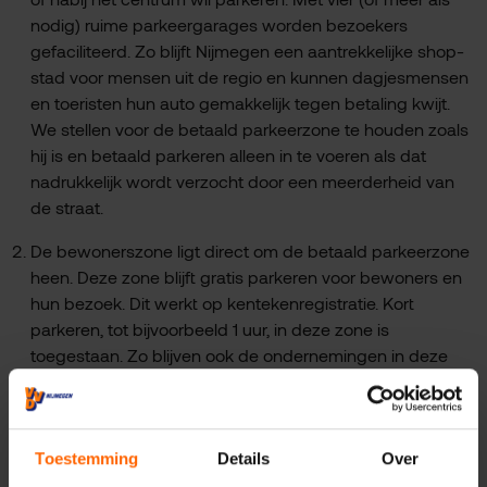
nodig) ruime parkeergarages worden bezoekers
gefaciliteerd. Zo blijft Nijmegen een aantrekkelijke shop-
stad voor mensen uit de regio en kunnen dagjesmensen
en toeristen hun auto gemakkelijk tegen betaling kwijt.
We stellen voor de betaald parkeerzone te houden zoals
hij is en betaald parkeren alleen in te voeren als dat
nadrukkelijk wordt verzocht door een meerderheid van
de straat.
De bewonerszone ligt direct om de betaald parkeerzone
heen. Deze zone blijft gratis parkeren voor bewoners en
hun bezoek. Dit werkt op kentekenregistratie. Kort
parkeren, tot bijvoorbeeld 1 uur, in deze zone is
toegestaan. Zo blijven ook de ondernemingen in deze
zone goed gefaciliteerd in hun parkeerbehoefte.
De rest van de stad blijft vrij parkeren.
Toestemming
Details
Over
De VVD laat hiermee zien dat het prima mogelijk is om én