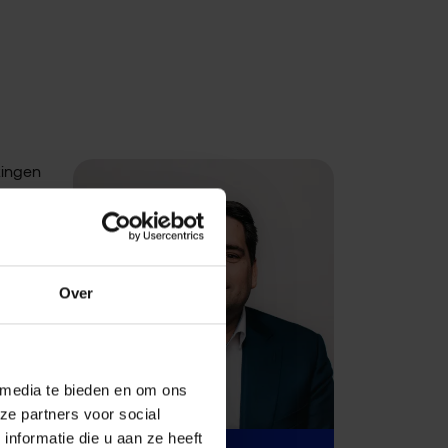
zingen
sink-
megen
Over
de rol
end voor
 media te bieden en om ons
nuit
ze partners voor social
t zij
nformatie die u aan ze heeft
l, aan