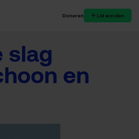
Doneren
Lid worden
 slag
schoon en