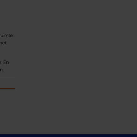
ruimte
met
. En
n.