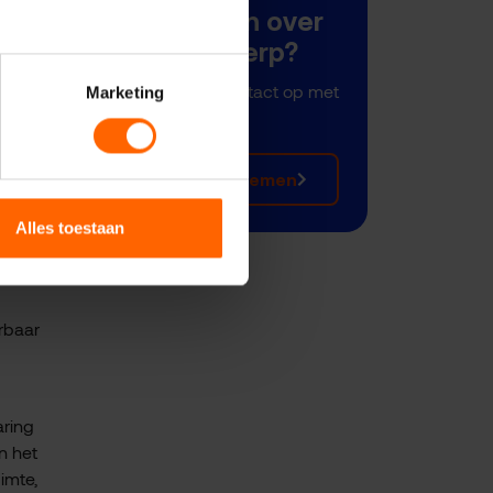
Meer weten over
rheid
dit onderwerp?
Neem dan nu contact op met
Marketing
Niek Kraut.
n
Contact opnemen
Alles toestaan
s
nu
rbaar
aring
n het
imte,