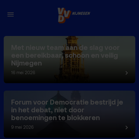
Nieuws
Met nieuw team aan de slag voor
een bereikbaar, schoon en veilig
Nijmegen
16 mei 2026
Forum voor Democratie bestrijd je
in het debat, niet door
benoemingen te blokkeren
9 mei 2026