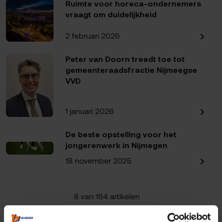
Ruimte voor horeca-ondernemers
vraagt om duidelijkheid
2 februari 2026
Peter van Doorn treedt toe tot
gemeenteraadsfractie Nijmeegse
VVD
1 januari 2026
De beste opstelling voor het
jongerenwerk in Nijmegen
18 november 2025
8 van 164 artikelen
« Vorige
Volgende »