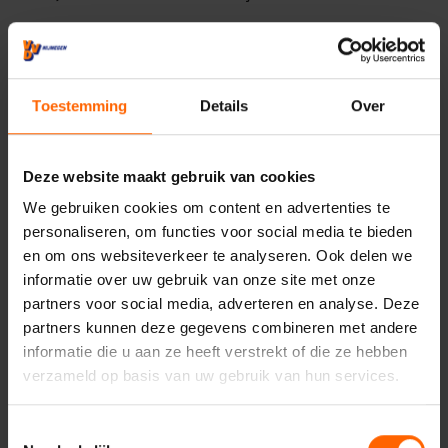
Aan de slag voor een bereikbaar, schoon en veilig
Nijmegen
De komende jaren kunnen Nijmegenaren op de Nijmeegse
Toestemming
Details
Over
VVD rekenen. Wij blijven werken aan een stad die
bereikbaar is voor inwoners, ondernemers en bezoekers.
Aan schone straten, veilige wijken en een openbare ruimte
Deze website maakt gebruik van cookies
die op orde is. Aan voldoende woningen, ruimte voor
We gebruiken cookies om content en advertenties te
ondernemers en een gemeente die zorgvuldig omgaat met
personaliseren, om functies voor social media te bieden
belastinggeld.
en om ons websiteverkeer te analyseren. Ook delen we
We kijken met waardering terug op de inzet van Maarten
informatie over uw gebruik van onze site met onze
Bakker, Sanne Buursink-de Graaf en Peter van Doorn. En
partners voor social media, adverteren en analyse. Deze
we kijken met vertrouwen vooruit, met een team dat
partners kunnen deze gegevens combineren met andere
klaarstaat om opnieuw aan de slag te gaan voor Nijmegen.
informatie die u aan ze heeft verstrekt of die ze hebben
verzameld op basis van uw gebruik van hun services.
Toestemmingsselectie