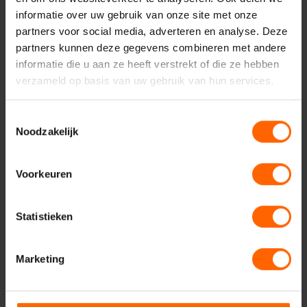
informatie over uw gebruik van onze site met onze
binnenstad
partners voor social media, adverteren en analyse. Deze
partners kunnen deze gegevens combineren met andere
De VVD blijft in gesprek met ondernemers en brengt de
informatie die u aan ze heeft verstrekt of die ze hebben
genoemde punten in bij de gemeenteraad. In het eerste
verzameld op basis van uw gebruik van hun services.
kwartaal van 2026 volgt een vervolgbijeenkomst om
samen verder te werken aan een schone, veilige en
gastvrije Nijmeegse binnenstad.
Toestemmingsselectie
Noodzakelijk
Wil jij ook je ervaringen delen of meedenken over
een beter ondernemersklimaat in Nijmegen? Neem
Voorkeuren
contact op met de VVD Nijmegen via
fractie@vvd.nijmegen.nl
Statistieken
Nieuws
Binnenstad
Nijmegen Centrum
Marketing
Economie