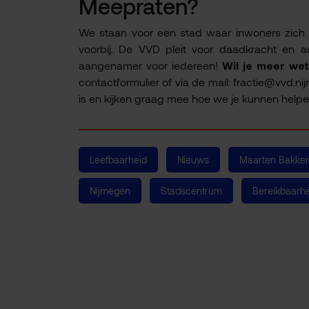
Meepraten?
We staan voor een stad waar inwoners zich p
voorbij. De VVD pleit voor daadkracht en ac
aangenamer voor iedereen!
Wil je meer we
contactformulier of via de mail: fractie@vvd.ni
is en kijken graag mee hoe we je kunnen help
Leefbaarheid
Nieuws
Maarten Bakker
Nijmegen
Stadscentrum
Bereikbaarh