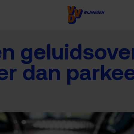
 geluidsover
er dan parke