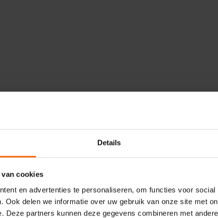
Details
egen: de overlast van knallende uitlaten en ronkende moto
eg, in de ringstraten, bij de waalkade en het Ivensplein e
 van cookies
nd vaak raak. De VVD Nijmegen maakt zich sterk voor de inwon
ent en advertenties te personaliseren, om functies voor social
ege op aan om de 'aso's' aan te pakken die deze overlast veroo
. Ook delen we informatie over uw gebruik van onze site met on
d of er geluidsflitspalen of andere controles kunnen komen.
e. Deze partners kunnen deze gegevens combineren met andere i