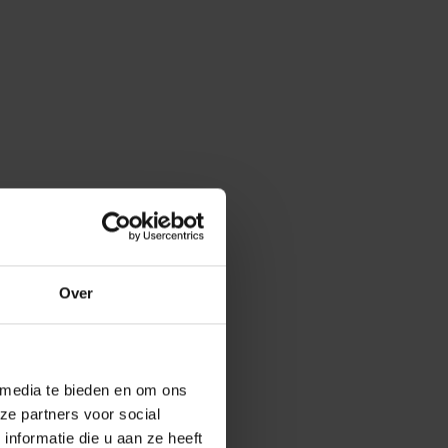
Over
ren van
n in de
ers die
 media te bieden en om ons
rzaken.
ze partners voor social
nformatie die u aan ze heeft