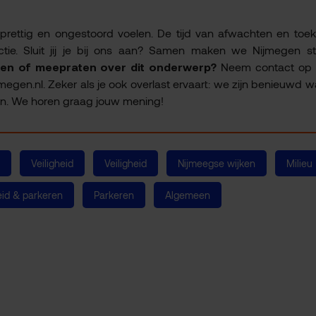
rettig en ongestoord voelen. De tijd van afwachten en toeki
tie. Sluit jij je bij ons aan? Samen maken we Nijmegen sti
ten of meepraten over dit onderwerp?
Neem contact op v
jmegen.nl. Zeker als je ook overlast ervaart: we zijn benieuwd w
en. We horen graag jouw mening!
Veiligheid
Veiligheid
Nijmeegse wijken
Milieu
eid & parkeren
Parkeren
Algemeen