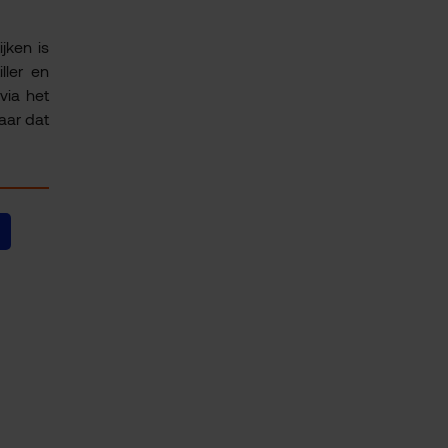
jken is
ller en
ia het
aar dat