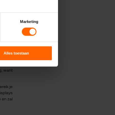
 van de
Marketing
vatieve
dat een
ossing,
Alles toestaan
dop af:
g, want
reik je
isplays
e en zal