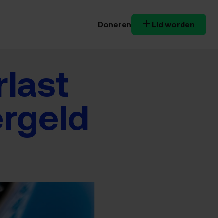
Doneren
Lid worden
last
ergeld