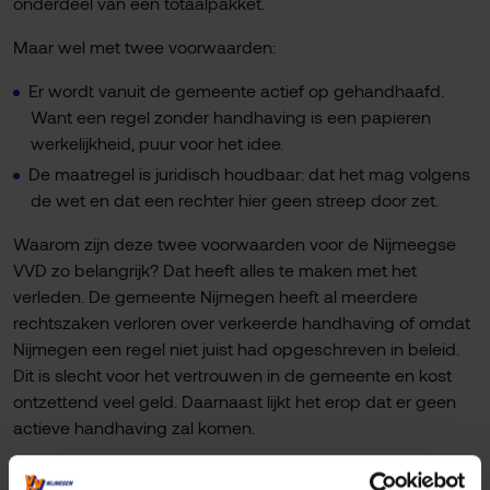
onderdeel van een totaalpakket.
Maar wel met twee voorwaarden:
Er wordt vanuit de gemeente actief op gehandhaafd.
Want een regel zonder handhaving is een papieren
werkelijkheid, puur voor het idee.
De maatregel is juridisch houdbaar: dat het mag volgens
de wet en dat een rechter hier geen streep door zet.
Waarom zijn deze twee voorwaarden voor de Nijmeegse
VVD zo belangrijk? Dat heeft alles te maken met het
verleden. De gemeente Nijmegen heeft al meerdere
rechtszaken verloren over verkeerde handhaving of omdat
Nijmegen een regel niet juist had opgeschreven in beleid.
Dit is slecht voor het vertrouwen in de gemeente en kost
ontzettend veel geld. Daarnaast lijkt het erop dat er geen
actieve handhaving zal komen.
Nu is de vraag die overblijft: hoeveel voegen deze