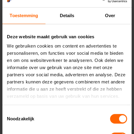
maatregelen toe? Zorgt dit ervoor dat er meer
starterswoningen voor starters beschikbaar blijven? Helaas
Toestemming
Details
Over
zullen deze maatregelen een verwaarloosbaar effect
hebben op het aanbod voor starters. De handhaving op
deze maatregelen gaat ondertussen honderdduizenden
Deze website maakt gebruik van cookies
euro’s kosten. De Nijmeegse VVD heeft liever dat er sneller
en anders gebouwd wordt in Nijmegen. Er worden te veel
We gebruiken cookies om content en advertenties te
sociale huurwoningen en dure koopwoningen gebouwd.
personaliseren, om functies voor social media te bieden
Dat is de reden dat starters het nakijken hebben. Daar
en om ons websiteverkeer te analyseren. Ook delen we
moet verandering in komen!
informatie over uw gebruik van onze site met onze
partners voor social media, adverteren en analyse. Deze
Dus wil jij meer starterswoningen voor starters? Stem dan
partners kunnen deze gegevens combineren met andere
16 maart op de VVD Nijmegen.
informatie die u aan ze heeft verstrekt of die ze hebben
verzameld op basis van uw gebruik van hun services.
VVD Nijmegen
Nieuws
Wonen
Toestemmingsselectie
Noodzakelijk