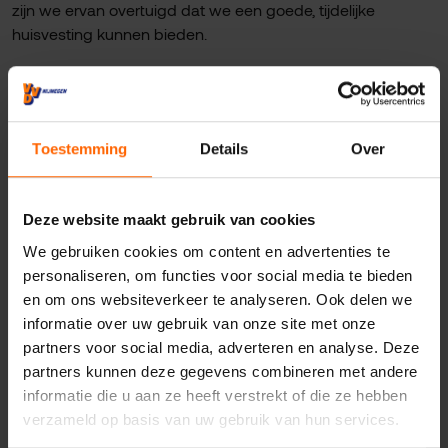
zijn we ervan overtuigd dat we een goede, tijdelijke
huisvesting kunnen bieden.
Nieuws
VVD Nijmegen
Veiligheid
Toestemming
Details
Over
Deze website maakt gebruik van cookies
We gebruiken cookies om content en advertenties te
personaliseren, om functies voor social media te bieden
en om ons websiteverkeer te analyseren. Ook delen we
informatie over uw gebruik van onze site met onze
Contact met VVD
partners voor social media, adverteren en analyse. Deze
Nijmegen
partners kunnen deze gegevens combineren met andere
informatie die u aan ze heeft verstrekt of die ze hebben
verzameld op basis van uw gebruik van hun services.