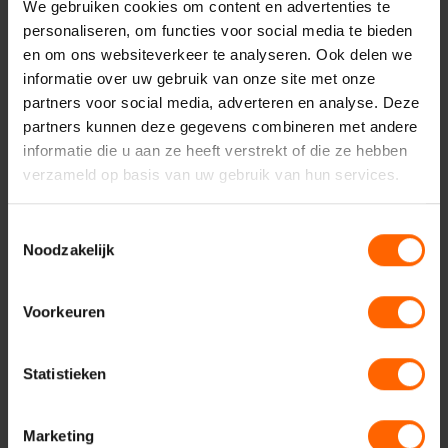
We gebruiken cookies om content en advertenties te
Uw naam*
personaliseren, om functies voor social media te bieden
en om ons websiteverkeer te analyseren. Ook delen we
informatie over uw gebruik van onze site met onze
Uw e-mailadres*
partners voor social media, adverteren en analyse. Deze
partners kunnen deze gegevens combineren met andere
informatie die u aan ze heeft verstrekt of die ze hebben
verzameld op basis van uw gebruik van hun services.
Uw telefoonnummer*
Toestemmingsselectie
Noodzakelijk
Uw woonplaats
Voorkeuren
Geadresseerde
Statistieken
Marketing
Uw vraag of opmerking