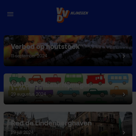
Nieuws
Verbod op houtstook
11 september 2024
(on) bereikbaar Nijmegen
29 augustus 2024
Red de Lindenberghaven
29 juli 2024