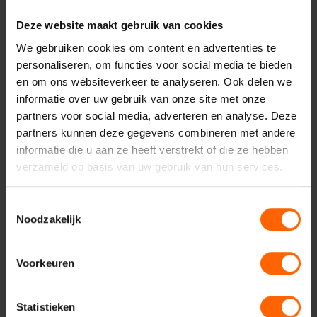
Deze website maakt gebruik van cookies
Wonen
Nieuws
Dennis Walraven
Lent
We gebruiken cookies om content en advertenties te
personaliseren, om functies voor social media te bieden
en om ons websiteverkeer te analyseren. Ook delen we
Documenten
informatie over uw gebruik van onze site met onze
partners voor social media, adverteren en analyse. Deze
Amendement Nokhoogtes-2.docx
partners kunnen deze gegevens combineren met andere
Motie Groenstructuren.docx
informatie die u aan ze heeft verstrekt of die ze hebben
verzameld op basis van uw gebruik van hun services.
Toestemmingsselectie
Noodzakelijk
Voorkeuren
Statistieken