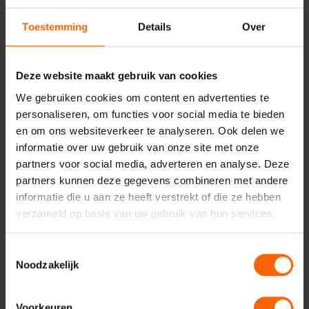
Toestemming
Details
Over
Deze website maakt gebruik van cookies
Contact met VVD
We gebruiken cookies om content en advertenties te
Nijmegen
personaliseren, om functies voor social media te bieden
en om ons websiteverkeer te analyseren. Ook delen we
informatie over uw gebruik van onze site met onze
partners voor social media, adverteren en analyse. Deze
partners kunnen deze gegevens combineren met andere
Uw naam*
informatie die u aan ze heeft verstrekt of die ze hebben
verzameld op basis van uw gebruik van hun services.
Toestemmingsselectie
Uw e-mailadres*
Noodzakelijk
Voorkeuren