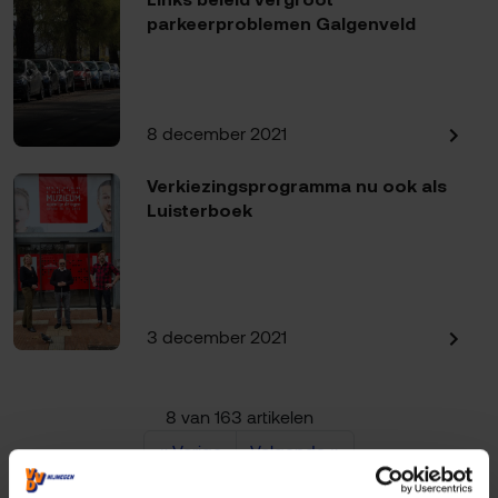
parkeerproblemen Galgenveld
8 december 2021
Verkiezingsprogramma nu ook als
Luisterboek
3 december 2021
8 van 163 artikelen
« Vorige
Volgende »